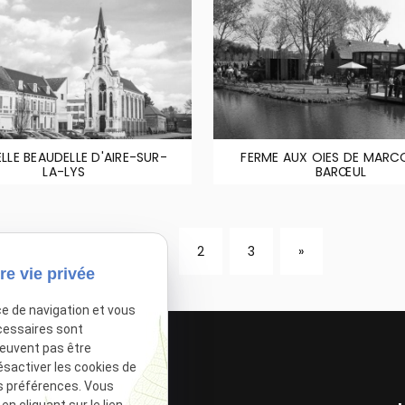
LLE BEAUDELLE D'AIRE-SUR-
FERME AUX OIES DE MARC
LA-LYS
BARŒUL
«
1
2
3
»
re vie privée
ce de navigation et vous
cessaires sont
peuvent pas être
ésactiver les cookies de
s préférences. Vous