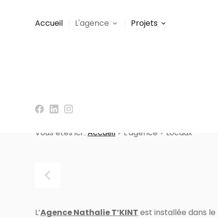
Panneau de gestion des cookies
Accueil
L'agence
Projets
Vous êtes ici :
Accueil
>
L'agence
> Locaux
L’
Agence Nathalie T’KINT
est installée dans le