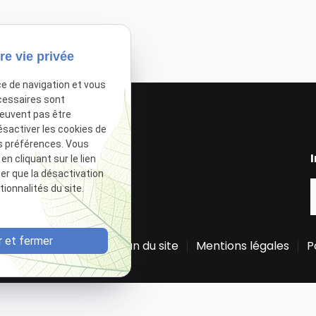
Moyens
Équipe
re vie privée
ce de navigation et vous
cessaires sont
peuvent pas être
ésactiver les cookies de
s préférences. Vous
I
 cliquant sur le lien
ter que la désactivation
ionnalités du site.
 et fermer
Plan du site
Mentions légales
P