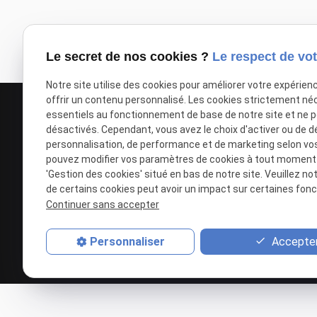
À lire également :
Distinctions et publications
Le secret de nos cookies ?
Le respect de vot
Notre site utilise des cookies pour améliorer votre expérien
offrir un contenu personnalisé. Les cookies strictement né
essentiels au fonctionnement de base de notre site et ne 
désactivés. Cependant, vous avez le choix d'activer ou de d
personnalisation, de performance et de marketing selon vo
pouvez modifier vos paramètres de cookies à tout moment en
'Gestion des cookies' situé en bas de notre site. Veuillez no
de certains cookies peut avoir un impact sur certaines fonct
Agence Nathalie T'KINT
Continuer sans accepter
50 Rue Princesse
59000
LILLE
03 28 36 24 08
Accepter
Personnaliser
Siret : 39485576100018