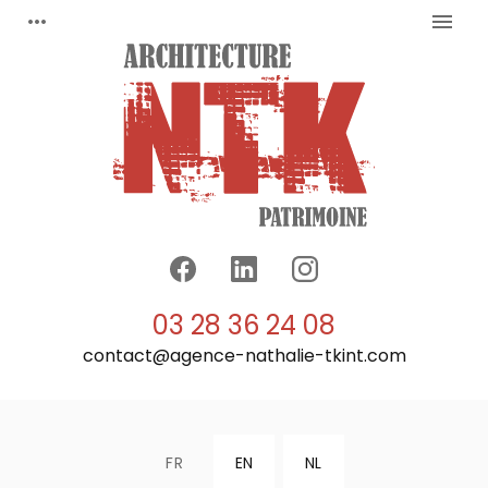
Panneau de gestion des cookies
more_horiz
menu
03 28 36 24 08
contact@agence-nathalie-tkint.com
FR
EN
NL