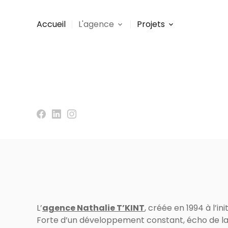
Panneau de gestion des cookies
Accueil
L'agence
Projets
Vous êtes ici :
Accueil
>
L'agence
> Présentation
L’
agence Nathalie T’KINT
, créée en 1994 à l’in
Forte d’un développement constant, écho de la qu