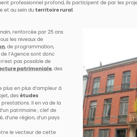
 professionnel profond, ils participent de par les projet
e et au sein du
territoire rural
.
main, renforcée par 25 ans
ous les niveaux de
on
, de programmation,
de l’Agence sont donc
l n’est pas possible de
tecture patrimoniale
, des
e plus en plus d’ampleur à
ojet, des
études
restations. Il en va de la
’un patrimoine ; clef de
é, d’une région, d’un pays
être le vecteur de cette