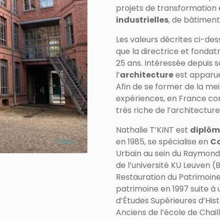
projets de transformation
industrielles
, de bâtiments
Les valeurs décrites ci-des
que la directrice et fonda
25 ans. Intéressée depuis so
l’
architecture
est apparue
Afin de se former de la meil
expériences, en France com
très riche de l’architectur
Nathalie T’KINT est
diplôm
en 1985, se spécialise en
Co
Urbain au sein du Raymond
de l’université KU Leuven (
Restauration du Patrimoine 
patrimoine en 1997 suite à
d’Études Supérieures d’Hi
Anciens de l’école de Chaill