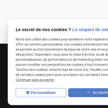
Le secret de nos cookies ?
Le respect de vot
À lire également :
Distinctions et publications
Notre site utilise des cookies pour améliorer votre expérien
offrir un contenu personnalisé. Les cookies strictement né
essentiels au fonctionnement de base de notre site et ne 
désactivés. Cependant, vous avez le choix d'activer ou de d
personnalisation, de performance et de marketing selon vo
pouvez modifier vos paramètres de cookies à tout moment en
'Gestion des cookies' situé en bas de notre site. Veuillez no
de certains cookies peut avoir un impact sur certaines fonct
Continuer sans accepter
Agence Nathalie T'KINT
50 Rue Princesse
59000
LILLE
Accepter
Personnaliser
03 28 36 24 08
Siret : 39485576100018