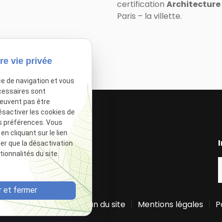
certification
Architecture
Paris – la villette.
re vie privée
Équipe
Moyens
ce de navigation et vous
cessaires sont
peuvent pas être
ésactiver les cookies de
s préférences. Vous
 cliquant sur le lien
I
ter que la désactivation
ionnalités du site.
 et fermer
Plan du site
Mentions légales
P