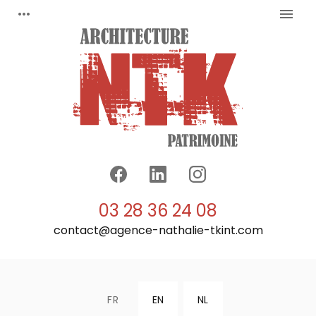
Panneau de gestion des cookies
more_horiz
menu
03 28 36 24 08
contact@agence-nathalie-tkint.com
FR
EN
NL