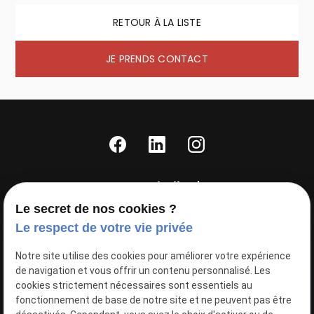
RETOUR À LA LISTE
JE PRENDS CONTACT
Agence Nathalie T'KINT
50 Rue Princesse
Le secret de nos cookies ?
59000
LILLE
Le respect de votre vie privée
03 28 36 24 08
Notre site utilise des cookies pour améliorer votre expérience
Siret : 39485576100018
de navigation et vous offrir un contenu personnalisé. Les
cookies strictement nécessaires sont essentiels au
fonctionnement de base de notre site et ne peuvent pas être
Inscription à la newsletter :