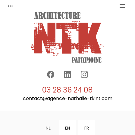
Cookies beheer paneel
more_horiz
menu
03 28 36 24 08
contact@agence-nathalie-tkint.com
NL
EN
FR