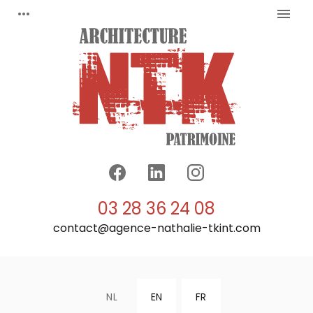
Cookies beheer paneel
more_horiz
menu
03 28 36 24 08
contact@agence-nathalie-tkint.com
NL
EN
FR