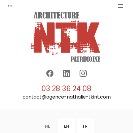
Cookies beheer paneel
more_horiz
menu
03 28 36 24 08
contact@agence-nathalie-tkint.com
NL
EN
FR